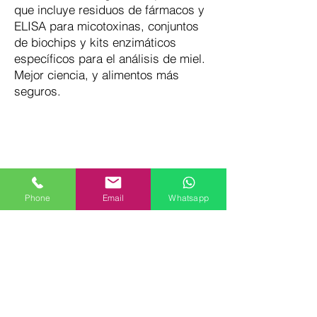
que incluye residuos de fármacos y
ELISA para micotoxinas, conjuntos
de biochips y kits enzimáticos
específicos para el análisis de miel.
Mejor ciencia, y alimentos más
seguros.
Phone
Email
Whatsapp
Bioquimdiagnostics S.A.
Areas:
Control de Calidad
Análisis Clínicos
Equipos