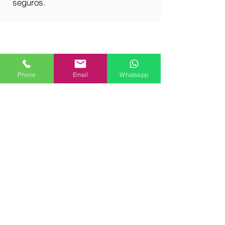
seguros.
Phone
Email
Whatsapp
Bioquimdiagnostics S.A.
Areas:
Control de Calidad
Análisis Clínicos
Equipos